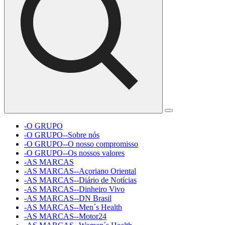
-O GRUPO
-O GRUPO--Sobre nós
-O GRUPO--O nosso compromisso
-O GRUPO--Os nossos valores
-AS MARCAS
-AS MARCAS--Açoriano Oriental
-AS MARCAS--Diário de Notícias
-AS MARCAS--Dinheiro Vivo
-AS MARCAS--DN Brasil
-AS MARCAS--Men´s Health
-AS MARCAS--Motor24